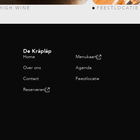
HIGH WINE
FEESTLOCATIE
De Krâplâp
Home
Menukaart
Over ons
Agenda
Contact
Feestlocatie
Reserveren