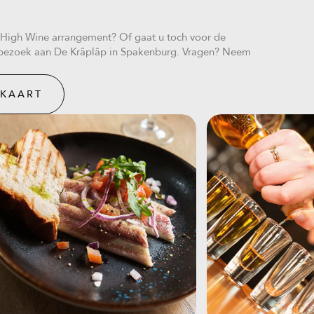
en High Wine arrangement? Of gaat u toch voor de
 bezoek aan De Krâplâp in Spakenburg. Vragen? Neem
UKAART