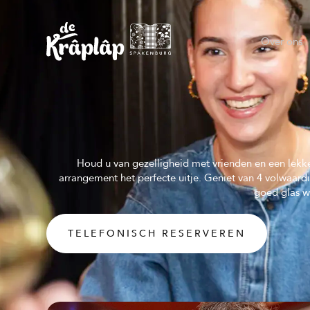
Over ons
Houd u van gezelligheid met vrienden en een lekker
arrangement het perfecte uitje. Geniet van 4 volwaard
goed glas wi
TELEFONISCH RESERVEREN