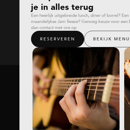
je in alles terug
Een heerlijk uitgebreide lunch, diner of borrel? E
maandelijkse Jam Sessie? Genoeg keuze voor een
dan contact met ons op.
RESERVEREN
BEKIJK MEN