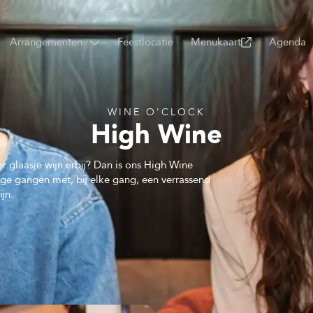
Arrangementen
Feestlocatie
Menukaart
Agenda
WINE O'CLOCK
High Wine
 glaasje wijn erbij? Dan is ons High Wine
ige gangen met, bij elke gang, een verrassend
jn.