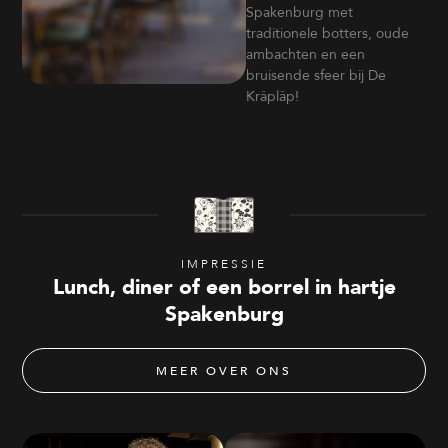
Spakenburg met
traditionele botters, oude
ambachten en een
bruisende sfeer bij De
Krâplâp!
IMPRESSIE
Lunch, diner of een borrel in hartje
Spakenburg
MEER OVER ONS