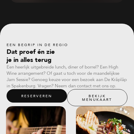
EEN BEGRIP IN DE REGIO
Dat proef én zie
je in alles terug
Een heerlijk uitgebreide lunch, diner of borrel? Een High
Wine arrangement? Of gaat u toch voor de maandelijkse
Jam Sessie? Genoeg keuze voor een bezoek aan De Krâplâp
in Spakenburg. Vragen? Neem dan contact met ons op.
RESERVEREN
BEKIJK
MENUKAART