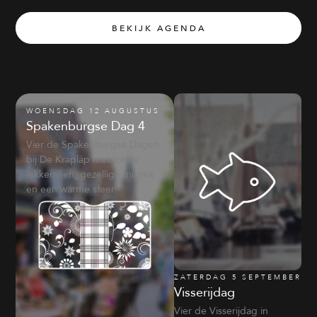
BEKIJK AGENDA
WOENSDAG 12 AUGUSTUS
Spakenburgse Dag 4
Vier de Spakenburgse Dagen
bij De Krâplâp met lokale
lekkernijen, gezellige muziek
en een warme sfeer!
ZATERDAG 5 SEPTEMBER
Visserijdag
Vier de Visserijdag in